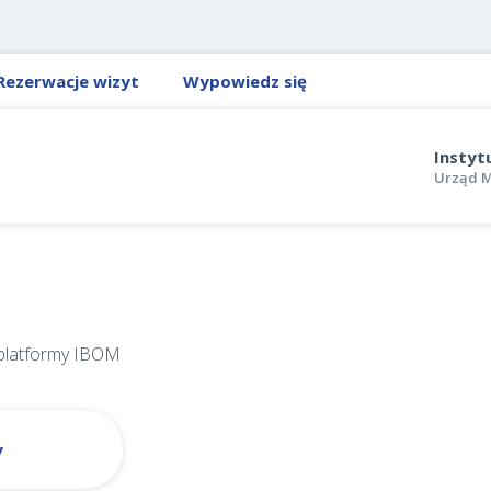
Rezerwacje wizyt
Wypowiedz się
Instyt
Urząd M
 platformy IBOM
y