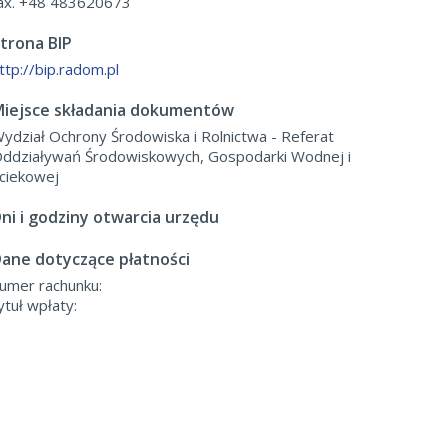
ax. +48 483620673
trona BIP
ttp://bip.radom.pl
iejsce składania dokumentów
ydział Ochrony Środowiska i Rolnictwa - Referat
ddziaływań Środowiskowych, Gospodarki Wodnej i
ciekowej
ni i godziny otwarcia urzędu
ane dotyczące płatności
umer rachunku:
ytuł wpłaty: