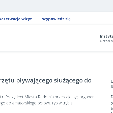
Rezerwacje wizyt
Wypowiedz się
Instyt
Urząd M
rzętu pływającego służącego do
U
R
20 r. Prezydent Miasta Radomia przestaje być organem
D
ego do amatorskiego połowu ryb w trybie
2
t