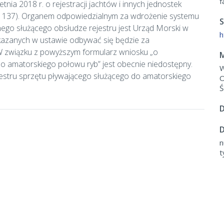
f
ia 2018 r. o rejestracji jachtów i innych jednostek
. 1137). Organem odpowiedzialnym za wdrożenie systemu
S
nego służącego obsłudze rejestru jest Urząd Morski w
h
skazanych w ustawie odbywać się będzie za
 związku z powyższym formularz wniosku „o
M
o amatorskiego połowu ryb” jest obecnie niedostępny.
W
ejestru sprzętu pływającego służącego do amatorskiego
O
Ś
D
D
n
t