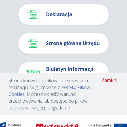
Deklaracja
Strona główna Urzędu
Biuletyn Informacji
Publicznej
Zamknij
Strona korzysta z plików cookies w celu
realizacji usług i zgodnie z
Polityką Plików
Cookies
. Możesz określić warunki
© 2026 Urząd Miejski w
Wykonanie:
Nefeni Sp. z
przechowywania lub dostępu do plików
Radomiu
o.o.
aplikacja: 1.4.2.0
cookies w Twojej przeglądarce
baza: 1.4.2.2