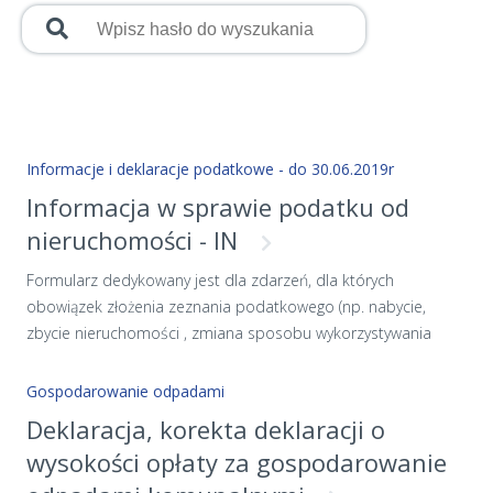
Informacje i deklaracje podatkowe - do 30.06.2019r
Informacja w sprawie podatku od
nieruchomości - IN
Formularz dedykowany jest dla zdarzeń, dla których
obowiązek złożenia zeznania podatkowego (np. nabycie,
zbycie nieruchomości , zmiana sposobu wykorzystywania
nieruchomości, lub jej części), powstał do dnia 30.06.2019r.
Wzór formularza określony został uchwałą Rady Miejskiej w
Gospodarowanie odpadami
Radomiu nr 589/2017 z dnia 18 grudnia 2017r. w sprawie
Deklaracja, korekta deklaracji o
określenia wzorów formularzy informacji i deklaracji
wysokości opłaty za gospodarowanie
podatkowych i uchwałą Nr 677/2018 Rady Miejskiej w
Radomiu z dnia 28.05.2018r. w sprawie określenia warunków i