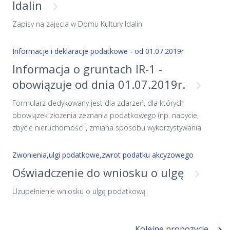
Idalin
Zapisy na zajęcia w Domu Kultury Idalin
Informacje i deklaracje podatkowe - od 01.07.2019r
Informacja o gruntach IR-1 -
obowiązuje od dnia 01.07.2019r.
Formularz dedykowany jest dla zdarzeń, dla których
obowiązek złożenia zeznania podatkowego (np. nabycie,
zbycie nieruchomości , zmiana sposobu wykorzystywania
nieruchomości, lub jej części), powstał od dnia 01.06.2019r.
Wzór formularza określony został w rozporządzeniu Ministra
Zwonienia,ulgi podatkowe,zwrot podatku akcyzowego
Finansów z dnia 30 maja 2019 r. w sprawie wzorów informacji
Oświadczenie do wniosku o ulgę
o gruntach oraz deklaracji na podatek rolny (Dz. U. 2019. poz.
1105).
Uzupełnienie wniosku o ulgę podatkową
Kolejne propozycje