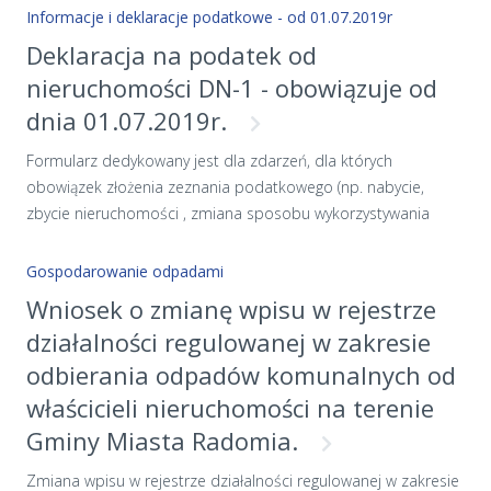
Wzór formularza określony został w rozporządzeniu Ministra
Informacje i deklaracje podatkowe - od 01.07.2019r
Finansów z dnia 30 maja 2019 r. w sprawie wzorów informacji
Deklaracja na podatek od
o nieruchomościach i obiektach budowlanych oraz deklaracji
nieruchomości DN-1 - obowiązuje od
na podatek od nieruchomości (Dz. U. 2019. poz. 1104).
dnia 01.07.2019r.
Formularz dedykowany jest dla zdarzeń, dla których
obowiązek złożenia zeznania podatkowego (np. nabycie,
zbycie nieruchomości , zmiana sposobu wykorzystywania
nieruchomości, lub jej części), powstał od dnia 01.06.2019r.
Wzór formularza określony został w rozporządzeniu Ministra
Gospodarowanie odpadami
Finansów z dnia 30 maja 2019 r. w sprawie wzorów informacji
Wniosek o zmianę wpisu w rejestrze
o nieruchomościach i obiektach budowlanych oraz deklaracji
działalności regulowanej w zakresie
na podatek od nieruchomości (Dz. U. 2019. poz. 1104).
odbierania odpadów komunalnych od
właścicieli nieruchomości na terenie
Gminy Miasta Radomia.
Zmiana wpisu w rejestrze działalności regulowanej w zakresie