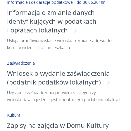
Informacje i deklaracje podatkowe - do 30.06.2019r
będzie za pośrednictwem systemu internetowego REJA24. W
Informacja o zmianie danych
związku z powyższym formularz wniosku „o zarejestrowanie
identyfikujących w podatkach
sprzętu pływającego służącego do amatorskiego połowu ryb”
jest obecnie niedostępny. Nadal można korzystać z usługi:
i opłatach lokalnych
Wykreślenie z rejestru sprzętu pływającego służącego do
Usługa umożliwia wysłanie wniosku o zmianę adresu do
amatorskiego połowu ryb.
korespondencji lub zamieszkania.
Zaświadczenia
Wniosek o wydanie zaświadczenia
(podatnik podatków lokalnych)
Uzyskanie zaświadczenia potwierdzającego czy
wnioskodawca jest/nie jest podatnikiem podatków lokalnych.
Kultura
Zapisy na zajęcia w Domu Kultury