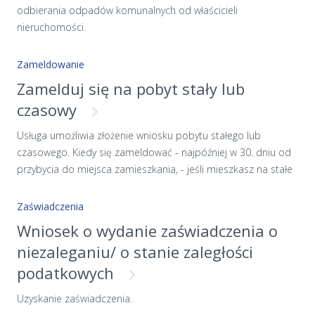
odbierania odpadów komunalnych od właścicieli
nieruchomości.
Zameldowanie
Zamelduj się na pobyt stały lub
czasowy
Usługa umożliwia złożenie wniosku pobytu stałego lub
czasowego. Kiedy się zameldować - najpóźniej w 30. dniu od
przybycia do miejsca zamieszkania, - jeśli mieszkasz na stałe
pod konkretnym adresem — zamelduj się na pobyt stały , -
jeśli mieszkasz tymczasowo pod innym adresem niż adres
Zaświadczenia
twojego zameldowania i będziesz tam mieszkać dłużej niż 3
Wniosek o wydanie zaświadczenia o
miesiące (ale nie chcesz zmieniać obecnego adresu
niezaleganiu/ o stanie zaległości
zameldowania) — zamelduj się tam na pobyt czasowy.
podatkowych
[!UWAGA!] Równocześnie możesz mieć jedno miejsce pobytu
stałego i jedno miejsce pobytu czasowego. Jeśli jesteś
Uzyskanie zaświadczenia.
obywatelem Polski i twoje dziecko urodziło się w Polsce —