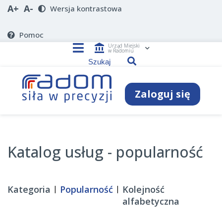
A+
A-
Wersja kontrastowa
Pomoc
account_balance
Urząd Miejski
w Radomiu
Zaloguj się
Katalog usług - popularność
Kategoria
Popularność
Kolejność
alfabetyczna