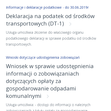
kierownik urzędu stanu cywilnego, który sporządził akt
Informacje i deklaracje podatkowe - do 30.06.2019r
urodzenia, z urzędu zamelduje twoje dziecko. Jeśli nie masz
numeru PESEL (bo na przykład twój wyjazd za granicę nastąpił
Deklaracja na podatek od środków
przed 1979 rokiem) — podczas meldowania urzędnik nada ci
transportowych (DT-1)
numer PESEL. Możesz zameldować się osobiście lub może to
zrobić w twoim imieniu pełnomocnik. Dowiedz się w urzędzie,
Usługa umożliwia złożenie do właściwego organu
jak to zrobić. Rodzic, opiekun prawny lub opiekun faktyczny
podatkowego deklaracji w sprawie podatku od środków
meldują osoby, które: nie mają zdolności do czynności
transportowych.
prawnych (osoby całkowicie ubezwłasnowolnione, dzieci do
13 lat), mają ograniczoną zdolność do czynności prawnych
Wnioski dotyczące udostępnienia zobowiązań
(osoby częściowo ubezwłasnowolnione, dzieci w wieku od 13
Wniosek w sprawie udostępnienia
do 18 lat).
informacji o zobowiązaniach
dotyczących opłaty za
gospodarowanie odpadami
komunalnymi
Usługa umożliwia: - dostęp do informacji o należnych
zobowiązaniach z tytułu opłaty za gospodarowanie